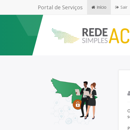
Portal de Serviços
Início
Sair
O
s
P