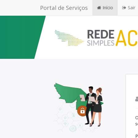
Portal de Serviços
Início
Sair
O
s
P